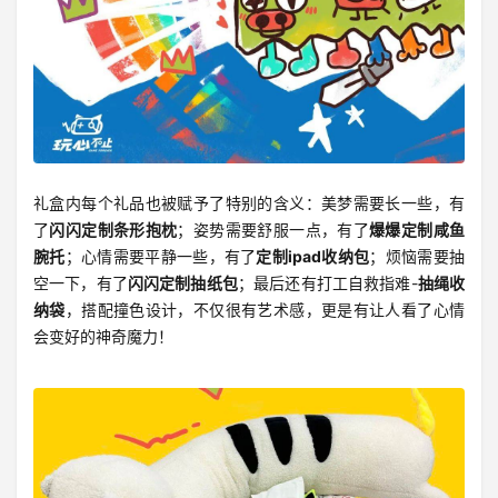
礼盒内每个礼品也被赋予了特别的含义：美梦需要长一些，有
了
闪闪定制条形抱枕
；姿势需要舒服一点，有了
爆爆定制咸鱼
腕托
；心情需要平静一些，有了
定制ipad收纳包
；烦恼需要抽
空一下，有了
闪闪定制抽纸包
；最后还有打工自救指难-
抽绳收
纳袋
，搭配撞色设计，不仅很有艺术感，更是有让人看了心情
会变好的神奇魔力！