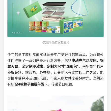
*菲鹏生物家属款礼盒
今年的员工款礼盒依然延续去年广受好评的露营风，为菲鹏伙
伴们准备了一系列户外出行新装备，包括
电动充气沙发床、银
翼天幕、全定制沙滩巾、定制大尺寸“显眼包”
，搭配去年的户
外折叠箱、露营椅、野餐垫，让菲鹏人在繁忙的工作之余，能
尽情享受户外活动的乐趣，与家人朋友共度美好时光。当然还
有标配
4枚粽子和端午贺卡
，传递节日祝福。