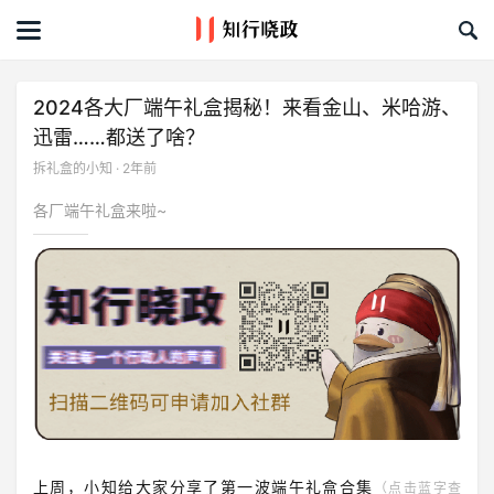
首页
文章
2024各大厂端午礼盒揭秘！来看金山、米哈游、
迅雷……都送了啥？
课程&活动
拆礼盒的小知 · 2年前
资料库
各厂端午礼盒来啦~
服务商
礼品创意库
关于我们
上周，小知给大家分享了
第一波端午礼盒合集
（点击蓝字查