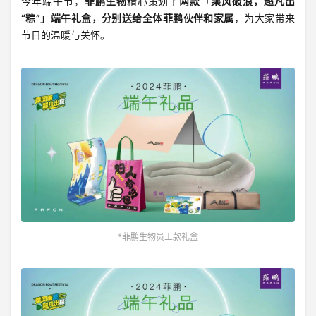
今年端午节，
菲鹏生物
精心策划了
两款「乘风破浪，超凡出
“粽”」端午礼盒，分别送给全体菲鹏伙伴和家属
，为大家带来
节日的温暖与关怀。
*菲鹏生物员工款礼盒