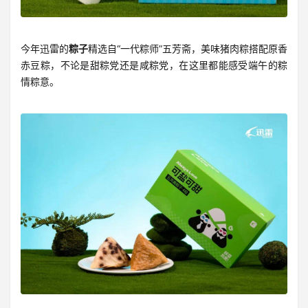
今年迅雷的
粽子
精选自“一代粽师”五芳斋，美味猪肉粽搭配原香
赤豆粽，不论是甜粽党还是咸粽党，在这里都能感受端午的粽
情粽意。