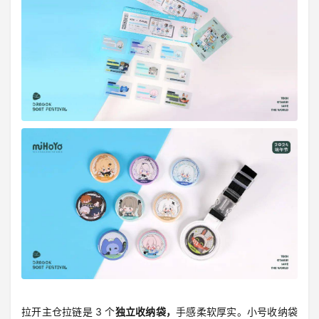
拉开主仓拉链是 3 个
独立收纳袋，
手感柔软厚实。小号收纳袋