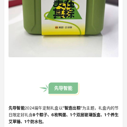
先导智能
先导智能
2024端午定制礼盒以
“智造出粽”
为主题，礼盒内的节
日限定好礼含
8个粽子、6枚鸭蛋、1个双层玻璃饭盒、1个养生
艾草锤、1个防水包
。