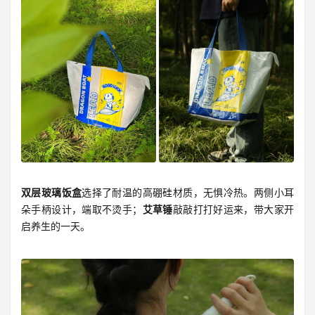
双层玻璃饭盒
选择了耐温的高硼硅材质，无惧冷热。两侧小耳
朵手柄设计，端取不烫手；
艾草锤
敲敲打打好运来，带大家开
启养生的一天。