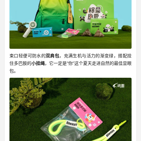
束口轻便可防水的
双肩包
，充满生机与活力的渐变绿，搭配拴
住多巴胺的
小挂绳
，它一定是“你”这个夏天走进自然的最佳显眼
包。