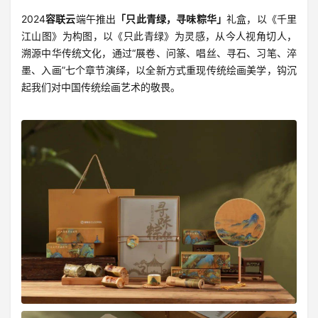
2024
容联云
端午推出
「只此青绿，寻味粽华」
礼盒，以《千里
江山图》为构图，以《只此青绿》为灵感，从今人视角切人，
溯源中华传统文化，通过“展卷、问篆、唱丝、寻石、习笔、淬
墨、入画”七个章节演绎，以全新方式重现传统绘画美学，钩沉
起我们对中国传统绘画艺术的敬畏。