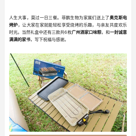
人生大事，莫过一日三餐。菲鹏生物为家属们送上了
奥克斯电
烤炉
，让大家在家就能轻松享受烧烤的乐趣，与亲友共度欢乐
时光。当然礼盒中还有三款共6枚
广州酒家口味粽
，和
一封诚意
满满的家书
，写下祝福与感谢。