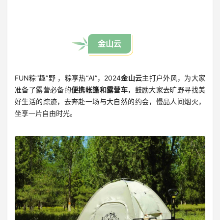
金山云
FUN粽“趣”野 ，粽享热“AI”，2024
金山云
主打户外风，为大家
准备了露营必备的
便携帐篷和露营车
，鼓励大家去旷野寻找美
好生活的踪迹，去奔赴一场与大自然的约会，慢品人间烟火，
坐享一片自由时光。