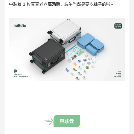
中装着 3 枚真真老老
高汤粽
，端午当然是要吃粽子的啦~
容联云