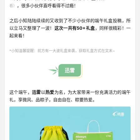
登录
，很多小伙伴直呼看得不过瘾！
看）
注册
之后小知陆陆续续的又收到了不少小伙伴的端午礼盒投稿，所
以立马又整理了一波！
这次一共有50+礼盒
，同样很精彩！一
起来看！
*小知温馨提醒：前方有一大波礼盒来袭，获取礼盒方式在文末~
迅雷
这个端午，
迅雷
以
热爱
为名，为大家带来一份充满活力的端午
礼，享微风、品粽子，自由自在、粽要热爱。