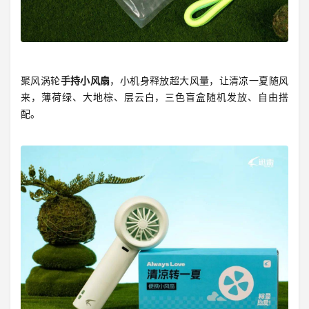
聚风涡轮
手持小风扇
，小机身释放超大风量，让清凉一夏随风
来，薄荷绿、大地棕、层云白，三色盲盒随机发放、自由搭
配。