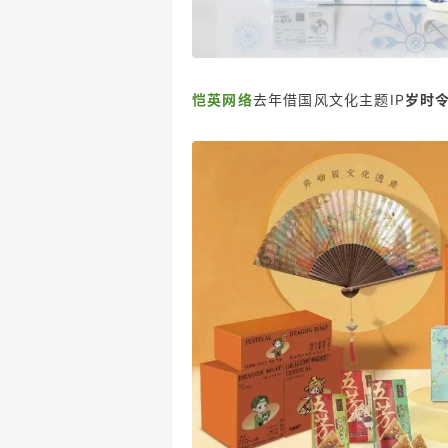
恺英网络
去年借国风文化主题IP
岁时