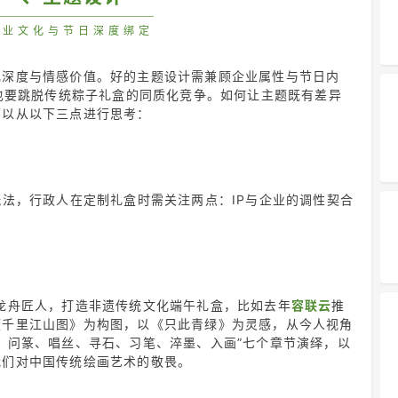
企业文化与节日深度绑定
化深度与情感价值。好的主题设计需兼顾企业属性与节日内
，也要跳脱传统粽子礼盒的同质化竞争。如何让主题既有差异
可以从以下三点进行思考：
玩法，行政人在定制礼盒时需关注两点：IP与企业的调性契合
龙舟匠人，打造非遗传统文化端午礼盒，
比如去年
容联云
推
《千里江山图》为构图，以《只此青绿》为灵感，从今人视角
、问篆、唱丝、寻石、习笔、淬墨、入画”七个章节演绎，以
我们对中国传统绘画艺术的敬畏。