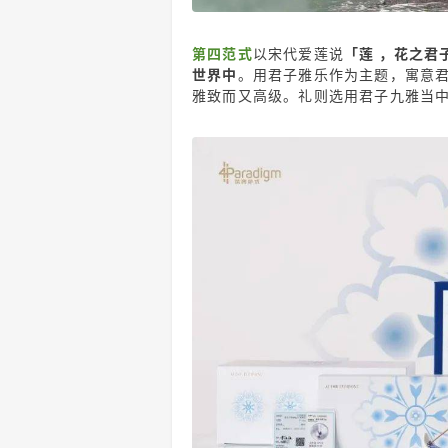
第四范式
以宋代爱莲说
「莲 ，花之君
世界中
。用君子雅乐作为主题，寓意
雅致而又高级。礼则选用君子九雅当