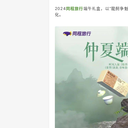
2024
同程旅行
端午礼盒，以“龍舸争
化。