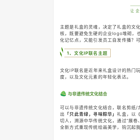
让
主题是礼盒的灵魂，决定了礼盒的文
核，既要避免生硬的企业logo堆砌
化记忆点，又能引发员工自发传播？
1、文化IP联名主题
文化IP联名是近年来礼盒设计的热门
度，以及文化元素的年轻化表达。
与非遗传统文化结合
可以与非遗传统文化结合，联名剪纸/
出
「只此青绿，寻味粽华」
礼盒，以
切人，溯源中华传统文化，通过“展卷
全新方式重现传统绘画美学，钩沉起